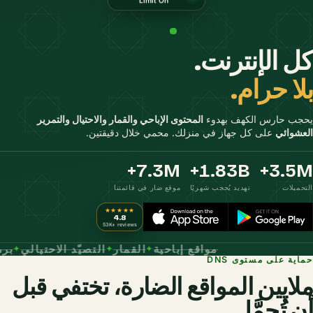
كل الإنترنت.
بلا حرام.
يحجب حارس الكهف بهدوء
المحتوى الإباحي والقمار والاحتيال والتمرير
العشوائي
على كل جهاز في منزلك. محمي خلال دقيقتين.
7.3
M+
1.83
B+
3.5
M+
التحميلات
تهديد يُحجب شهريًا
موقع ضار في قائمتنا
★★★★★
4.8
53K+ reviews
مواقع إباحية
القمار
التصيّد الاحتيالي
✦
✦
✦
حماية على مستوى DNS
ملايين المواقع الضارة،
تختفي قبل
أن تُحمَّل.