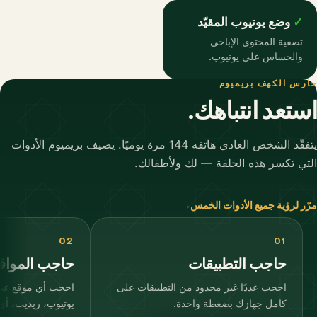
وضع يوتيوب المقيّد
تصفية المحتوى الإباحي
والحساس على يوتيوب.
حارس الكهف بريميوم
استعد انتباهك.
يتفقّد الشخص العادي هاتفه 144 مرة يوميًا. يضيف بريميوم الأدوات
التي تكسر هذه الحلقة — لك ولأطفالك.
مرّر لرؤية جميع الأدوات الخمس
→
02
01
حاجب التطبيقات
حاجب المواق
احجب عددًا غير محدود من التطبيقات على
احجب أي موقع عب
كامل جهازك بضغطة واحدة.
يوتيوب، ريديت، أ