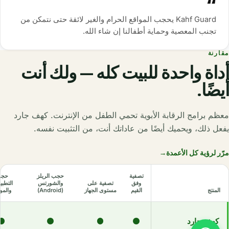
Kahf Guard يحجب المواقع الحرام والغير لائقة حتى نتمكن من
تجنب المعصية وحماية أطفالنا إن شاء الله.
مقارنة
أداة واحدة للبيت كله — ولك أنت
أيضًا.
معظم برامج الرقابة الأبوية تحمي الطفل من الإنترنت. كهف جارد
يفعل ذلك، ويحميك أيضًا من عاداتك أنت، من التثبيت نفسه.
مرّر لرؤية كل الأعمدة
→
تصفية
حجب الريلز
حج
وفق
تصفية على
والشورتس
التطبي
المنتج
القيم
مستوى الجهاز
(Android)
والمو
مقارنة كهف جارد مع عشرة بدائل عبر ثماني ميزات والسعر.
كهف جارد