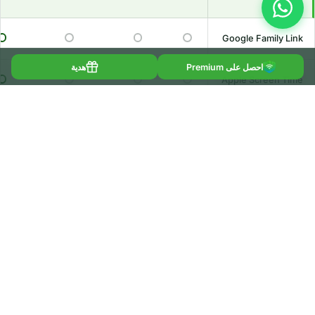
Google Family Link
احصل على Premium
هدية
Apple Screen Time
Microsoft Family
Safety
Qustodio
Bark
Net Nanny
Canopy