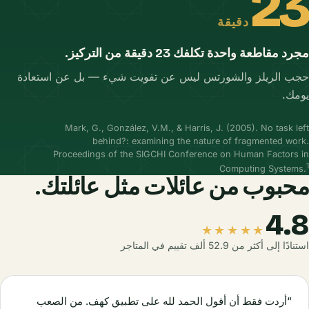
23
دقيقة
مجرد مقاطعة واحدة تكلفك 23 دقيقة من التركيز.
حجب الريلز والشورتس ليس عن تفويت شيء — بل عن استعادة
يومك.
Mark, G., González, V.M., & Harris, J. (2005). No task left
behind?: examining the nature of fragmented work.
Proceedings of the SIGCHI Conference on Human Factors in
1
Computing Systems
.
محبوب من عائلات
مثل عائلتك.
4.8
★★★★★
استنادًا إلى أكثر من 52.9 ألف تقييم في المتاجر
“أردت فقط أن أقول الحمد لله على تطبيق كهف. من الصعب