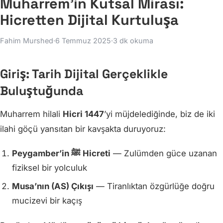
Muharrem'in Kutsal Mirası:
Hicretten Dijital Kurtuluşa
Fahim Murshed
·
6 Temmuz 2025
·
3 dk okuma
Giriş: Tarih Dijital Gerçeklikle
Buluştuğunda
Muharrem hilali
Hicri 1447
’yi müjdelediğinde, biz de iki
ilahi göçü yansıtan bir kavşakta duruyoruz:
Peygamber’in ﷺ Hicreti
— Zulümden güce uzanan
fiziksel bir yolculuk
Musa’nın (AS) Çıkışı
— Tiranlıktan özgürlüğe doğru
mucizevi bir kaçış