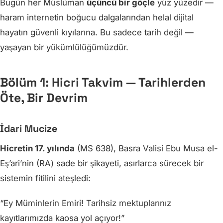
Bugün her Müslüman
üçüncü bir göçle
yüz yüzedir —
haram internetin boğucu dalgalarından helal dijital
hayatın güvenli kıyılarına. Bu sadece tarih değil —
yaşayan bir yükümlülüğümüzdür.
Bölüm 1: Hicri Takvim — Tarihlerden
Öte, Bir Devrim
İdari Mucize
Hicretin 17. yılında
(MS 638), Basra Valisi Ebu Musa el-
Eş’ari’nin (RA) sade bir şikayeti, asırlarca sürecek bir
sistemin fitilini ateşledi:
“Ey Müminlerin Emiri! Tarihsiz mektuplarınız
kayıtlarımızda kaosa yol açıyor!”