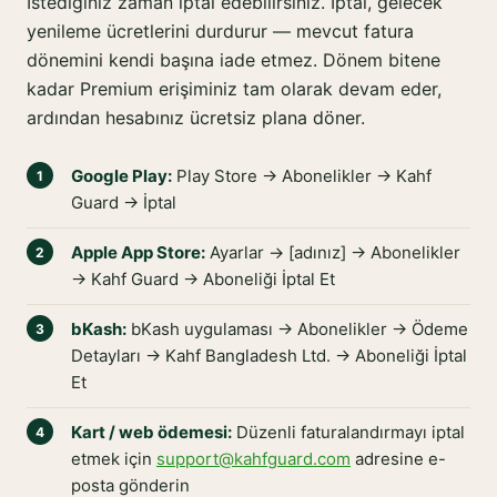
İstediğiniz zaman iptal edebilirsiniz. İptal, gelecek
yenileme ücretlerini durdurur — mevcut fatura
dönemini kendi başına iade etmez. Dönem bitene
kadar Premium erişiminiz tam olarak devam eder,
ardından hesabınız ücretsiz plana döner.
Google Play:
Play Store → Abonelikler → Kahf
Guard → İptal
Apple App Store:
Ayarlar → [adınız] → Abonelikler
→ Kahf Guard → Aboneliği İptal Et
bKash:
bKash uygulaması → Abonelikler → Ödeme
Detayları → Kahf Bangladesh Ltd. → Aboneliği İptal
Et
Kart / web ödemesi:
Düzenli faturalandırmayı iptal
etmek için
support@kahfguard.com
adresine e-
posta gönderin