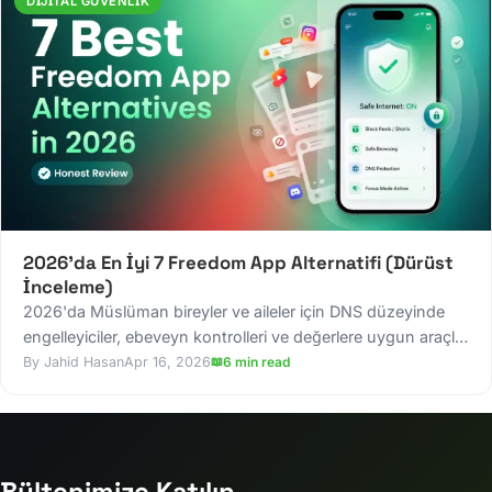
DIJITAL GÜVENLIK
2026'da En İyi 7 Freedom App Alternatifi (Dürüst
İnceleme)
2026'da Müslüman bireyler ve aileler için DNS düzeyinde
engelleyiciler, ebeveyn kontrolleri ve değerlere uygun araçlar
dahil en iyi 7 Freedom App alternatifini keşfedin.
Jahid Hasan
Apr 16, 2026
6 min read
Bültenimize Katılın